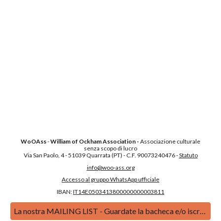
WoOAss
-
William of Ockham Association -
Associazione culturale
senza scopo di lucro
Via San Paolo, 4 - 51039 Quarrata (PT) - C.F. 90073240476 -
Statuto
info@woo-ass.org
Accesso al gruppo WhatsApp ufficiale
IBAN:
IT14E0503413800000000003811
La nostra MAILING LIST - Guardate la bacheca e/o iscrivetevi! 😃