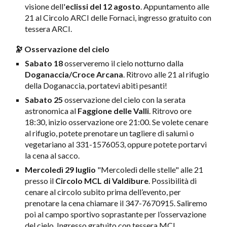
visione dell'
eclissi del 12 agosto
. Appuntamento alle
21 al Circolo ARCI delle Fornaci, ingresso gratuito con
tessera ARCI.
🔭 Osservazione del cielo
Sabato 18
osserveremo il cielo notturno dalla
Doganaccia/Croce Arcana
. Ritrovo alle 21 al rifugio
della Doganaccia, portatevi abiti pesanti!
Sabato 25
osservazione del cielo con la serata
astronomica al
Faggione delle Valli
. Ritrovo ore
18:30, inizio osservazione ore 21:00. Se volete cenare
al rifugio, potete prenotare un tagliere di salumi o
vegetariano al 331-1576053, oppure potete portarvi
la cena al sacco.
Mercoledì 29 luglio
"Mercoledì delle stelle" alle 21
presso il
Circolo MCL di Valdibure
. Possibilità di
cenare al circolo subito prima dell’evento, per
prenotare la cena chiamare il 347-7670915. Saliremo
poi al campo sportivo soprastante per l’osservazione
del cielo. Ingresso gratuito con tessera MCL.