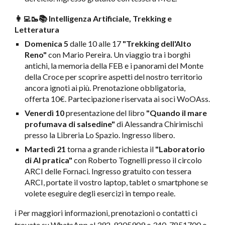
👩‍💻🥾📚 Intelligenza Artificiale, Trekking e
Letteratura
Domenica 5
dalle 10 alle 17
"Trekking dell'Alto
Reno"
con Mario Pereira. Un viaggio tra i borghi
antichi, la memoria della FEB e i panorami del Monte
della Croce per scoprire aspetti del nostro territorio
ancora ignoti ai più. Prenotazione obbligatoria,
offerta 10€. Partecipazione riservata ai soci WoOAss.
Venerdì 10
presentazione del libro
"Quando il mare
profumava di salsedine"
di Alessandra Chirimischi
presso la Libreria Lo Spazio. Ingresso libero.
Martedì 21
torna a grande richiesta il
"Laboratorio
di AI pratica"
con Roberto Tognelli presso il circolo
ARCI delle Fornaci. Ingresso gratuito con tessera
ARCI, portate il vostro laptop, tablet o smartphone se
volete eseguire degli esercizi in tempo reale.
ℹ️ Per maggiori informazioni, prenotazioni o contatti ci
trovate su WhatsApp al 392-9205909 o 340-7851700 o