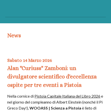
News
Sabato 14 Marzo 2026
Alan "Curiuss" Zamboni: un
divulgatore scientifico d'eccellenza
ospite per tre eventi a Pistoia
Nella cornice di
Pistoia Capitale Italiana del Libro 2026
e
nel giorno del compleanno di Albert Einstein (nonché il P
i
Greco Day!)
,
WOOASS
| Scienza a Pistoia
è
lieto di