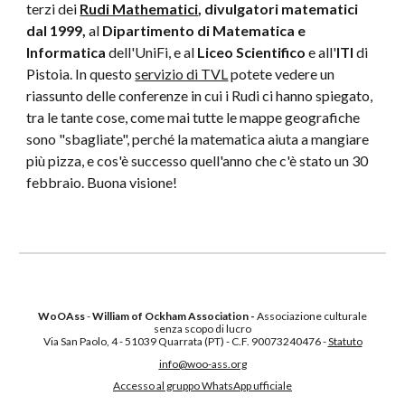
terzi dei
Rudi Mathematici
, divulgatori matematici
dal 1999,
al
Dipartimento di Matematica e
Informatica
dell'UniFi, e al
Liceo Scientifico
e all'
ITI
di
Pistoia
. In questo
servizio di TVL
potete vedere un
riassunto delle conferenze in cui i Rudi ci hanno spiegato,
tra le tante cose, come mai tutte le mappe geografiche
sono "sbagliate", perché la matematica aiuta a mangiare
più pizza, e cos'è successo quell'anno che c'è stato un 30
febbraio. Buona visione!
WoOAss
-
William of Ockham Association -
Associazione culturale
senza scopo di lucro
Via San Paolo, 4 - 51039 Quarrata (PT) - C.F. 90073240476 -
Statuto
info@woo-ass.org
Accesso al gruppo WhatsApp ufficiale