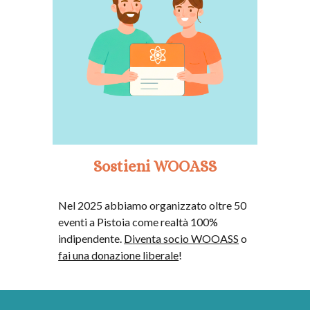
Sostieni WOOASS
N
el 2025 abbiamo organizzato oltre 50
eventi a Pistoia
come
realtà 100%
indipendente.
D
iventa socio WOOASS
o
fai una donazione liberale
!