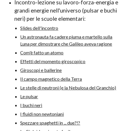
Incontro-lezione su lavoro-forza-energia e
grandi energie nell'uni
verso (pulsar e buchi
neri) per le scuole elementari:
Slides dell'incontro
Un astronauta fa cadere piuma e martello sulla
Luna per dimostrare che Galileo aveva ragione
Com'è fatto un atomo
Effetti del momento giroscopico
Giroscopi e ballerine
Il campo magnetico della Terra
Le stelle di neutroni (e la Nebulosa del Granchio)
Le pulsar
I buchi neri
I fluidi non newtoniani
Spezzare spaghetti in ... due?!?